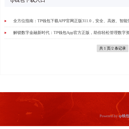
tp钱包下载入口
全方位指南：TP钱包下载APP官网正版311.0，安全、高效、智
解锁数字金融新时代：TP钱包App官方正版，助你轻松管理数字
共 1 页/2 条记录
Powered by
tp钱