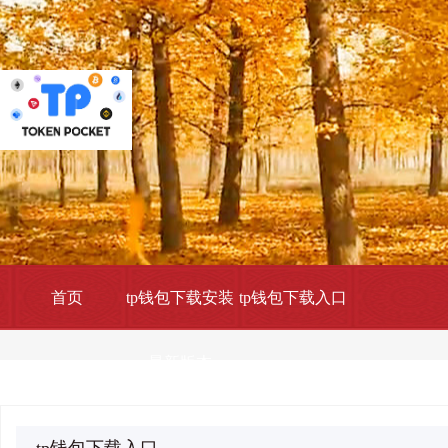
首页
tp钱包下载安装
tp钱包下载入口
最新版本